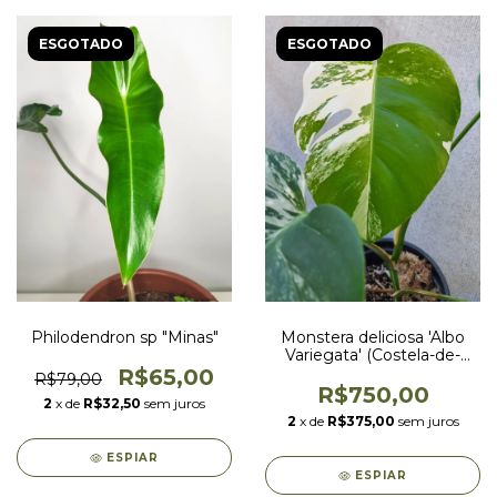
ESGOTADO
ESGOTADO
Philodendron sp "Minas"
Monstera deliciosa 'Albo
Variegata' (Costela-de-
Adão)
R$65,00
R$79,00
R$750,00
2
x de
R$32,50
sem juros
2
x de
R$375,00
sem juros
ESPIAR
ESPIAR