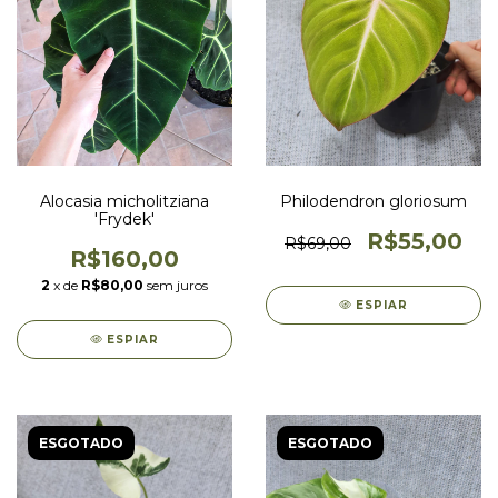
Alocasia micholitziana
Philodendron gloriosum
'Frydek'
R$55,00
R$69,00
R$160,00
2
x de
R$80,00
sem juros
ESPIAR
ESPIAR
ESGOTADO
ESGOTADO