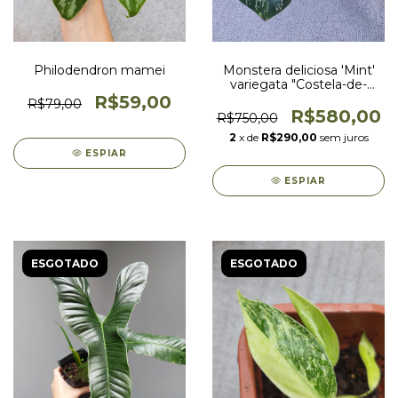
Philodendron mamei
Monstera deliciosa 'Mint'
variegata "Costela-de-
Adão"
R$59,00
R$79,00
R$580,00
R$750,00
2
x de
R$290,00
sem juros
ESPIAR
ESPIAR
ESGOTADO
ESGOTADO