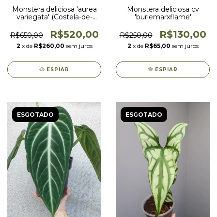
Monstera deliciosa 'aurea
Monstera deliciosa cv
variegata' (Costela-de-
'burlemarxflame'
Adão)
R$520,00
R$130,00
R$650,00
R$250,00
2
x de
R$260,00
sem juros
2
x de
R$65,00
sem juros
ESPIAR
ESPIAR
ESGOTADO
ESGOTADO