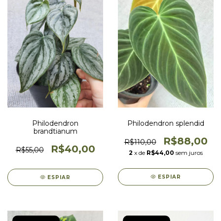
Philodendron
Philodendron splendid
brandtianum
R$88,00
R$110,00
R$40,00
R$55,00
2
x de
R$44,00
sem juros
ESPIAR
ESPIAR