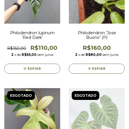
Philodendron lupinum
Philodendron 'Jose
'Red Dark'
Buono' (P)
R$110,00
R$160,00
R$150,00
2
x de
R$55,00
sem juros
2
x de
R$80,00
sem juros
ESPIAR
ESPIAR
ESGOTADO
ESGOTADO