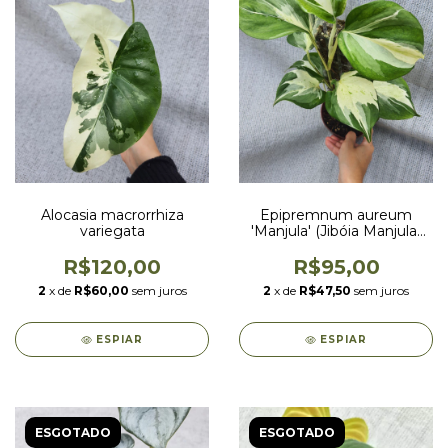
Alocasia macrorrhiza
Epipremnum aureum
variegata
'Manjula' (Jibóia Manjula)
(P)
R$120,00
R$95,00
2
x de
R$60,00
sem juros
2
x de
R$47,50
sem juros
ESPIAR
ESPIAR
ESGOTADO
ESGOTADO