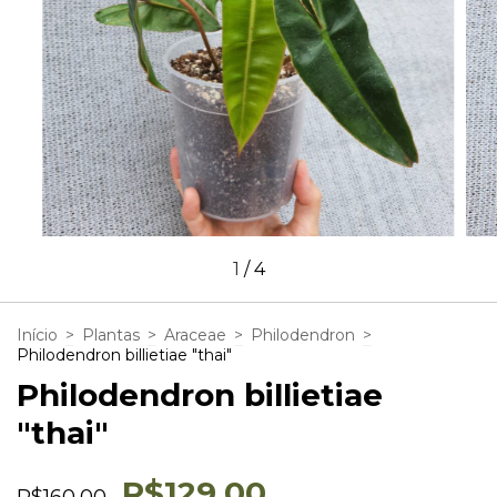
1
/
4
Início
>
Plantas
>
Araceae
>
Philodendron
>
Philodendron billietiae "thai"
Philodendron billietiae
"thai"
R$129,00
R$160,00