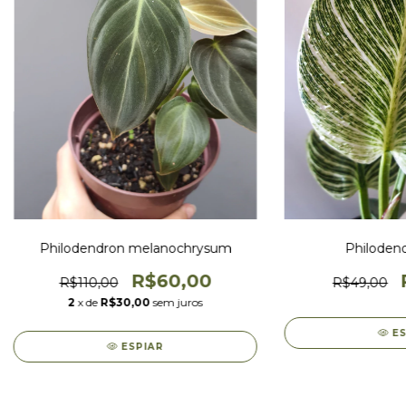
Philodendron melanochrysum
Philodend
R$60,00
R$110,00
R$49,00
2
x de
R$30,00
sem juros
E
ESPIAR