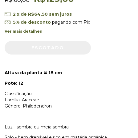
2
x de
R$64,50
sem juros
5% de desconto
pagando com Pix
Ver mais detalhes
Altura da planta
5 cm
≅ 1
Pote: 12
Classificação:
Família: Araceae
Gênero: Philodendron
Luz - sombra ou meia sombra.
Solo - bem drenável e rico em matéria orgânica.