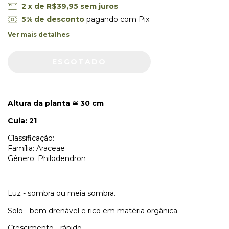
2
x de
R$39,95
sem juros
5% de desconto
pagando com Pix
Ver mais detalhes
Altura da planta
30 cm
≅
Cuia: 21
Classificação:
Família: Araceae
Gênero: Philodendron
Luz - sombra ou meia sombra.
Solo - bem drenável e rico em matéria orgânica.
Crescimento - rápido.