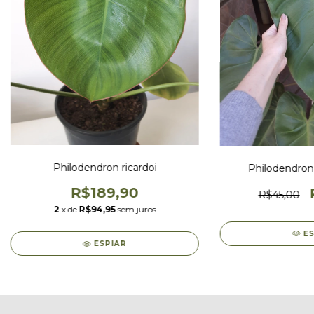
Philodendron ricardoi
Philodendron
R$189,90
R$45,00
2
x de
R$94,95
sem juros
E
ESPIAR