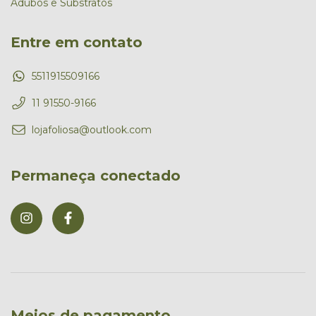
Adubos e Substratos
Entre em contato
5511915509166
11 91550-9166
lojafoliosa@outlook.com
Permaneça conectado
Meios de pagamento