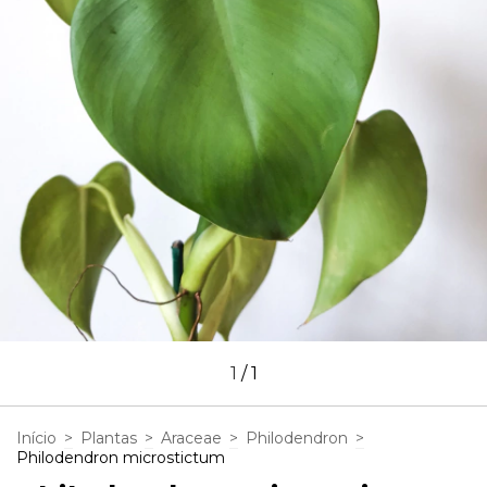
1
/
1
Início
>
Plantas
>
Araceae
>
Philodendron
>
Philodendron microstictum