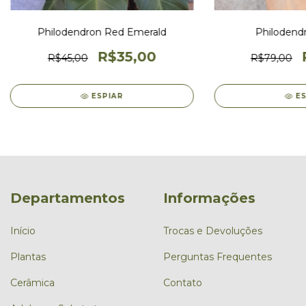
Philodendron Red Emerald
Philodend
R$35,00
R$45,00
R$79,00
ESPIAR
E
Departamentos
Informações
Início
Trocas e Devoluções
Plantas
Perguntas Frequentes
Cerâmica
Contato