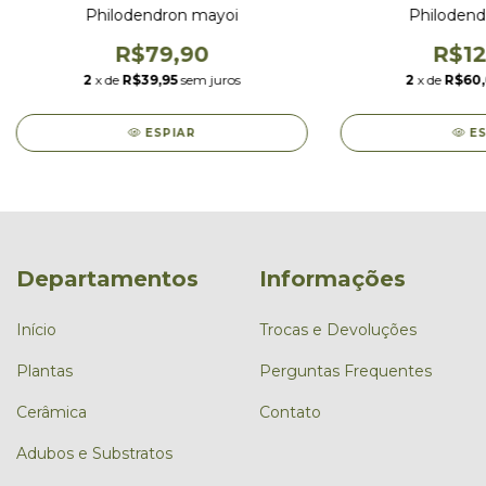
Philodendron mayoi
Philodendr
R$79,90
R$12
2
x de
R$39,95
sem juros
2
x de
R$60
ESPIAR
E
Departamentos
Informações
Início
Trocas e Devoluções
Plantas
Perguntas Frequentes
Cerâmica
Contato
Adubos e Substratos