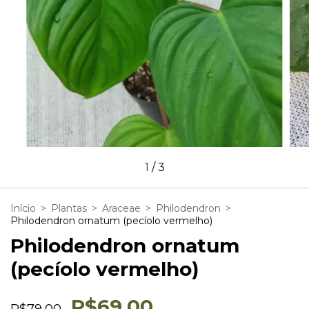
1
/
3
Início
>
Plantas
>
Araceae
>
Philodendron
>
Philodendron ornatum (pecíolo vermelho)
Philodendron ornatum
(pecíolo vermelho)
R$69,00
R$79,00