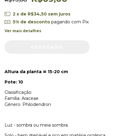
2
x de
R$34,50
sem juros
5% de desconto
pagando com Pix
Ver mais detalhes
Altura da planta
15-20 cm
≅
Pote: 10
Classificação:
Família: Araceae
Gênero: Philodendron
Luz - sombra ou meia sombra.
Solo - bem drenável e rico em matéria orgânica.